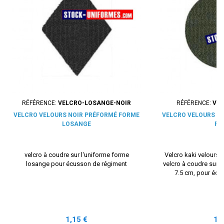
RÉFÉRENCE:
VELCRO-LOSANGE-NOIR
RÉFÉRENCE:
VEL
VELCRO VELOURS NOIR PRÉFORMÉ FORME
VELCRO VELOURS K
LOSANGE
RO
velcro à coudre sur l'uniforme forme
Velcro kaki velours
losange pour écusson de régiment
velcro à coudre sur 
7.5 cm, pour écu
Prix
Pri
1,15 €
1,