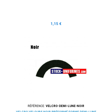
Prix
1,15 €
RÉFÉRENCE:
VELCRO-DEMI-LUNE-NOIR
VELCRO VELOURS NOIR PRÉFORMÉ FORME DEMI-LUNE