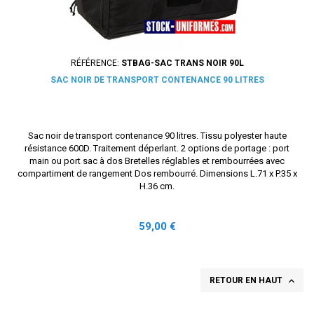
RÉFÉRENCE:
STBAG-SAC TRANS NOIR 90L
SAC NOIR DE TRANSPORT CONTENANCE 90 LITRES
Sac noir de transport contenance 90 litres. Tissu polyester haute
résistance 600D. Traitement déperlant. 2 options de portage : port
main ou port sac à dos Bretelles réglables et rembourrées avec
compartiment de rangement Dos rembourré. Dimensions L.71 x P.35 x
H.36 cm.
Prix
59,00 €

RETOUR EN HAUT