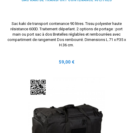
Sac kaki de transport contenance 90 litres. Tissu polyester haute
résistance 600D. Traitement déperlant. 2 options de portage : port
main ou port sac à dos Bretelles réglables et rembourrées avec
compartiment de rangement Dos rembourré. Dimensions L.71 x P.35 x
H.36 cm.
Prix
59,00 €