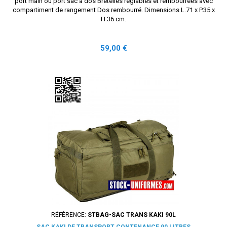
port main ou port sac à dos Bretelles réglables et rembourrées avec
compartiment de rangement Dos rembourré. Dimensions L.71 x P.35 x
H.36 cm.
Prix
59,00 €
RÉFÉRENCE:
STBAG-SAC TRANS KAKI 90L
SAC KAKI DE TRANSPORT CONTENANCE 90 LITRES