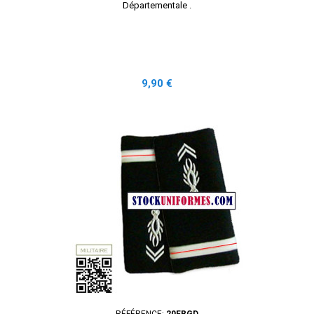
Départementale .
Prix
9,90 €
RÉFÉRENCE:
20FRGD