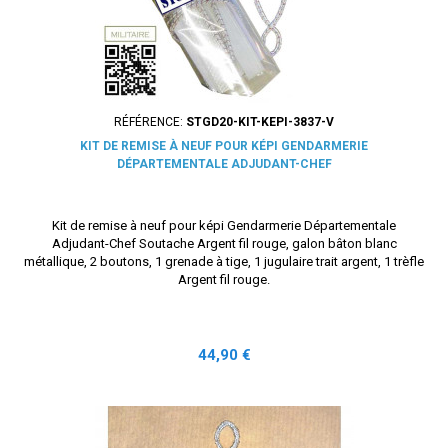
RÉFÉRENCE:
STGD20-KIT-KEPI-3837-V
KIT DE REMISE À NEUF POUR KÉPI GENDARMERIE
DÉPARTEMENTALE ADJUDANT-CHEF
Kit de remise à neuf pour képi Gendarmerie Départementale
Adjudant-Chef Soutache Argent fil rouge, galon bâton blanc
métallique, 2 boutons, 1 grenade à tige, 1 jugulaire trait argent, 1 trèfle
Argent fil rouge.
Prix
44,90 €