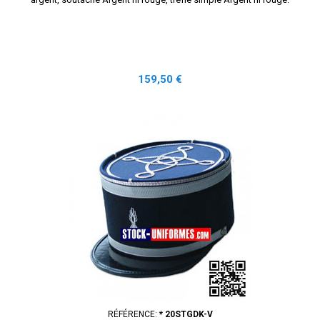
Prix
159,50 €
RÉFÉRENCE:
* 20STGDK-V