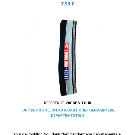
Prix
7,90 €
RÉFÉRENCE:
20GDPS-TOUR
TOUR DE POSTILLON ADJUDANT-CHEF GENDARMERIE
DÉPARTEMENTALE
Tour de Postillon Adjudant-Chef Gendarmerie Départementale.