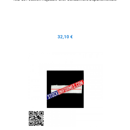
Prix
32,10 €