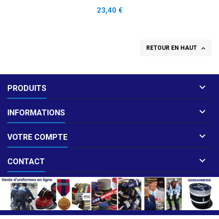
Prix
23,40 €

RETOUR EN HAUT

PRODUITS

INFORMATIONS

VOTRE COMPTE

CONTACT