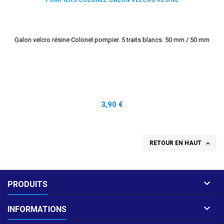
Galon velcro résine Colonel pompier. 5 traits blancs. 50 mm / 50 mm
Prix
3,90 €

RETOUR EN HAUT

PRODUITS

INFORMATIONS