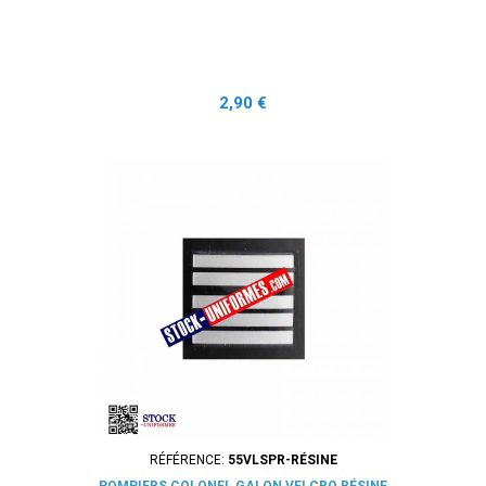
Prix
2,90 €
RÉFÉRENCE:
55VLSPR-RÉSINE
POMPIERS COLONEL GALON VELCRO RÉSINE