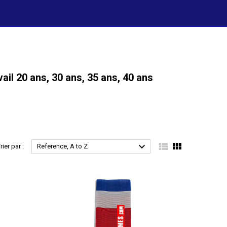
il 20 ans, 30 ans, 35 ans, 40 ans



rier par :
Reference, A to Z