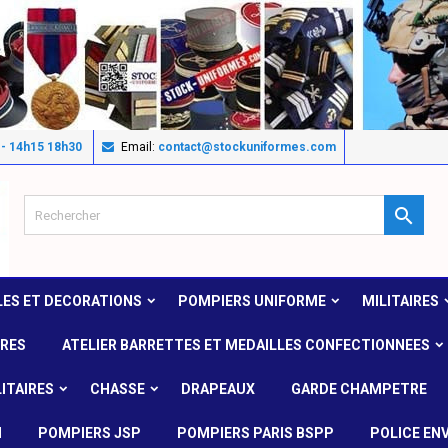
 - 14h15 18h30
Email:
contact@stockuniformes.com

LES ET DECORATIONS
POMPIERS UNIFORME
MILITAIRES
IRES
ATELIER BARRETTES ET MEDAILLES CONFECTIONNEES
ITAIRES
CHASSE
DRAPEAUX
GARDE CHAMPETRE
N
POMPIERS JSP
POMPIERS PARIS BSPP
POLICE EN