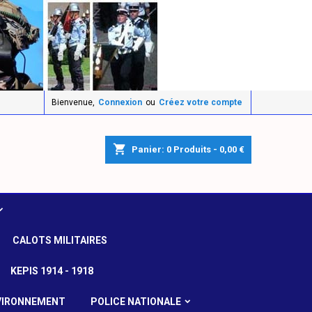
Bienvenue,
Connexion
ou
Créez votre compte
shopping_cart
Panier:
0
Produits - 0,00 €
CALOTS MILITAIRES
KEPIS 1914 - 1918
VIRONNEMENT
POLICE NATIONALE