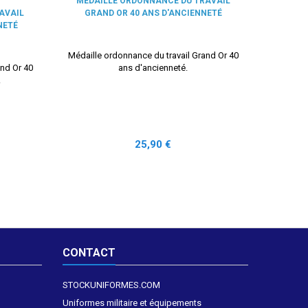
MÉDAILLE ORDONNANCE DU TRAVAIL
AVAIL
GRAND OR 40 ANS D'ANCIENNETÉ
NETÉ
Médaille ordonnance du travail Grand Or 40
and Or 40
ans d'ancienneté.
.
Prix
25,90 €
CONTACT
STOCKUNIFORMES.COM
Uniformes militaire et équipements