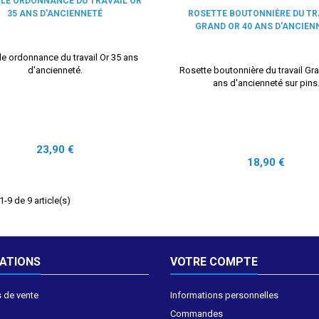
LE ORDONNANCE DU TRAVAIL OR
35 ANS D'ANCIENNETÉ
ROSETTE BOUTONNIÈRE DU TR
GRAND OR 40 ANS D'ANCIEN
le ordonnance du travail Or 35 ans
d'ancienneté.
Rosette boutonnière du travail Gr
ans d'ancienneté sur pins
Prix
23,90 €
Prix
18,90 €
-9 de 9 article(s)
ATIONS
VOTRE COMPTE
 de vente
Informations personnelles
Commandes