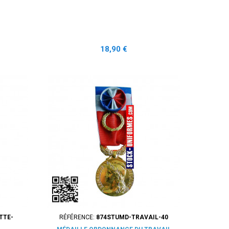
Prix
18,90 €
TTE-
RÉFÉRENCE:
874STUMD-TRAVAIL-40