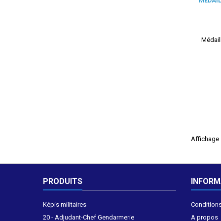
MÉDAIL
Médail
Affichage 1
PRODUITS
INFORM
Képis militaires
Conditions
20 - Adjudant-Chef Gendarmerie
A propos