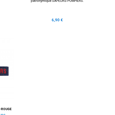
patronymique SAPEURS-POMPIERS.
Prix
6,90 €
-ROUGE