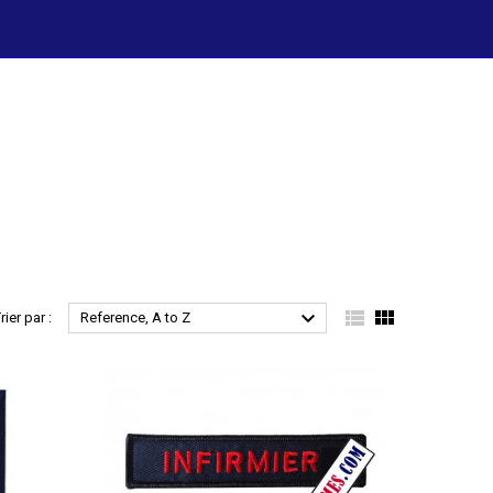



rier par :
Reference, A to Z