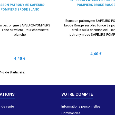
ECUSSON PATRONYME SAPE
USSON PATRONYME SAPEURS-
POMPIERS BRODÉ ROUG
POMPIERS BRODÉ BLANC
Ecusson patronyme SAPEURS-P
on patronyme SAPEURS-POMPIERS
brodé Rouge sur bleu foncé Se por
Blanc sir velcro. Pour chamisette
treillis ou la chemise ciel. B
blanche
patronymique SAPEURS-POMP
Prix
4,40 €
Prix
4,40 €
-8 de 8 article(s)
ATIONS
VOTRE COMPTE
 de vente
Informations personnelles
Commandes