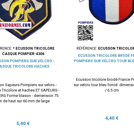
ÉRENCE:
* ECUSSON TRICOLORE
RÉFÉRENCE:
ECUSSON TRICOLOR
CASQUE POMPIER-4306
ECUSSON TRICOLORE BRODÉ 
SSON POMPIERS SUR VELCRO -
POMPIERS SUR VELCRO TOUR BL
ASQUE TRICOLORE HACHES
Ecusson tricolore brodé France 
on Sapeurs-Pompiers sur velcro -
sur velcro tour bleu foncé dimens
 Tricolore et haches ET SAPEURS-
/ 6.5 cm
RS Forme blason - demension 75
 de haut sur 60 mm de large.
Prix
4,40 €
Prix
5,40 €