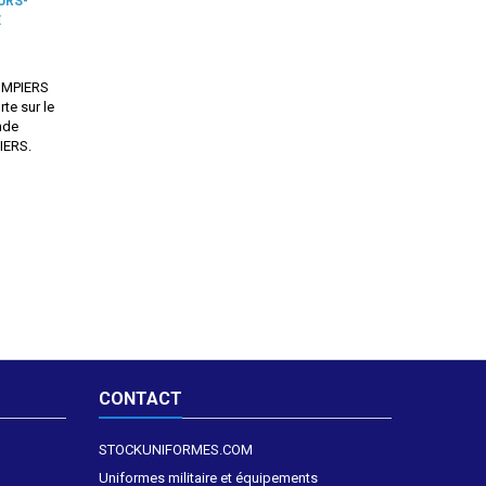
URS-
E
OMPIERS
te sur le
ande
IERS.
CONTACT
STOCKUNIFORMES.COM
Uniformes militaire et équipements