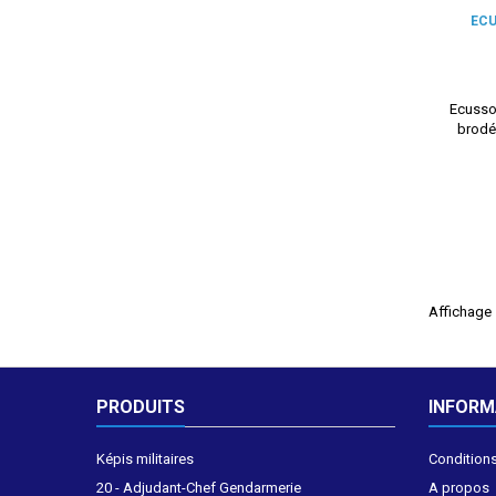
EC
Ecuss
brodé 
Affichage 1
PRODUITS
INFORM
Képis militaires
Conditions
20 - Adjudant-Chef Gendarmerie
A propos