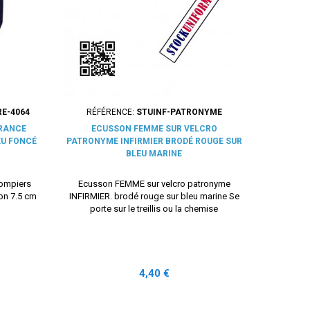
E-4064
RÉFÉRENCE:
STUINF-PATRONYME
FRANCE
ECUSSON FEMME SUR VELCRO
EU FONCÉ
PATRONYME INFIRMIER BRODÉ ROUGE SUR
BLEU MARINE
Pompiers
Ecusson FEMME sur velcro patronyme
ion 7.5 cm
INFIRMIER. brodé rouge sur bleu marine Se
porte sur le treillis ou la chemise
Prix
4,40 €