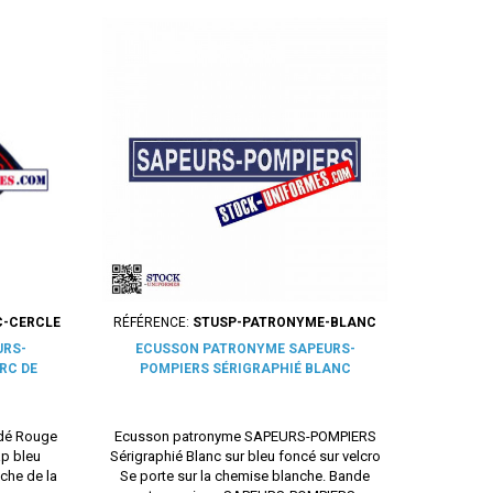
C-CERCLE
RÉFÉRENCE:
STUSP-PATRONYME-BLANC
URS-
ECUSSON PATRONYME SAPEURS-
RC DE
POMPIERS SÉRIGRAPHIÉ BLANC
dé Rouge
Ecusson patronyme SAPEURS-POMPIERS
ap bleu
Sérigraphié Blanc sur bleu foncé sur velcro
che de la
Se porte sur la chemise blanche. Bande