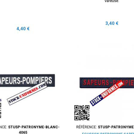
vareuse.
Prix
3,40 €
Prix
4,40 €
NCE:
STUSP-PATRONYME-BLANC-
RÉFÉRENCE:
STUSP-PATRONYME
4065