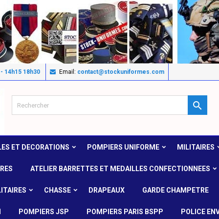
 - 14h15 18h30
Email:
contact@stockuniformes.com

LES ET DECORATIONS
POMPIERS UNIFORME
MILITAIRES
IRES
ATELIER BARRETTES ET MEDAILLES CONFECTIONNEES
ITAIRES
CHASSE
DRAPEAUX
GARDE CHAMPETRE
N
POMPIERS JSP
POMPIERS PARIS BSPP
POLICE EN