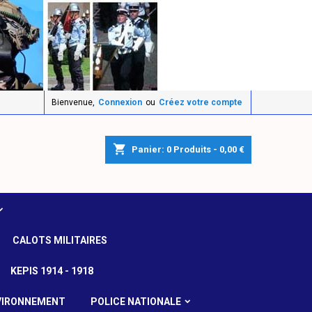
Bienvenue,
Connexion
ou
Créez votre compte
shopping_cart
Panier:
0
Produits - 0,00 €
CALOTS MILITAIRES
KEPIS 1914 - 1918
VIRONNEMENT
POLICE NATIONALE