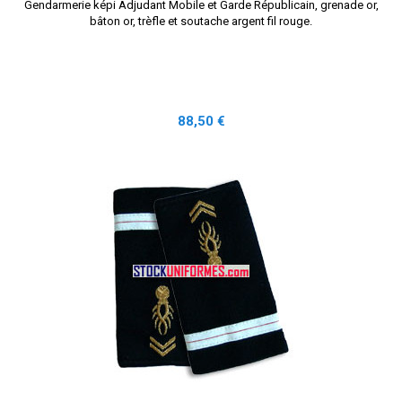
Gendarmerie képi Adjudant Mobile et Garde Républicain, grenade or,
bâton or, trèfle et soutache argent fil rouge.
Prix
88,50 €