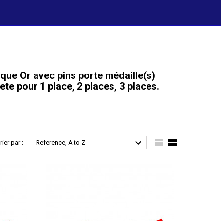
que Or avec pins porte médaille(s)
te pour 1 place, 2 places, 3 places.



rier par :
Reference, A to Z