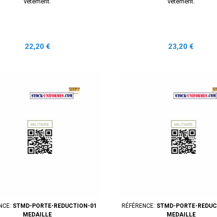
vêtement.
vêtement.
Prix
Prix
22,20 €
23,20 €
NCE:
STMD-PORTE-REDUCTION-01
RÉFÉRENCE:
STMD-PORTE-REDUC
MEDAILLE
MEDAILLE