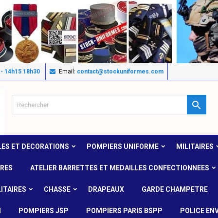
 - 14h15 18h30
Email:
contact@stockuniformes.com

LES ET DECORATIONS
POMPIERS UNIFORME
MILITAIRES
IRES
ATELIER BARRETTES ET MEDAILLES CONFECTIONNEES
ITAIRES
CHASSE
DRAPEAUX
GARDE CHAMPETRE
N
POMPIERS JSP
POMPIERS PARIS BSPP
POLICE EN