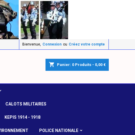
Bienvenue,
Connexion
ou
Créez votre compte
shopping_cart
Panier:
0
Produits - 0,00 €
CALOTS MILITAIRES
KEPIS 1914 - 1918
VIRONNEMENT
POLICE NATIONALE