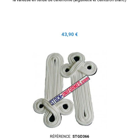
Prix
43,90 €
RÉFÉRENCE:
STGD366