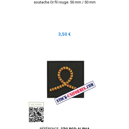
soutache Or fil rouge. 50 mm / 50 mm
Prix
3,50 €
RÉFÉRENCE:
27VLPGD-ALPHA