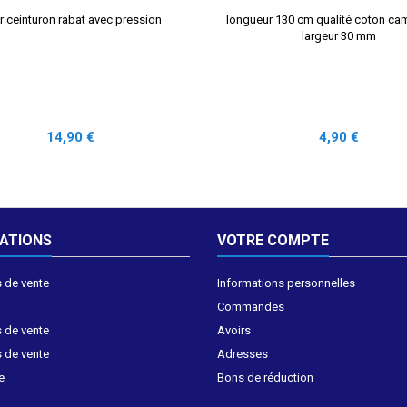
r ceinturon rabat avec pression
longueur 130 cm qualité coton ca
largeur 30 mm
Prix
Prix
14,90 €
4,90 €
ATIONS
VOTRE COMPTE
 de vente
Informations personnelles
Commandes
 de vente
Avoirs
 de vente
Adresses
e
Bons de réduction