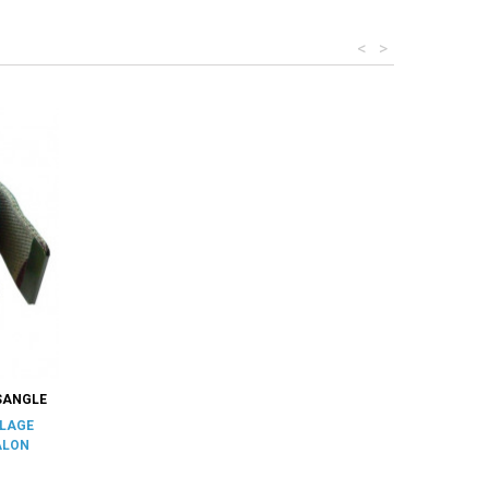
<
>
SANGLE
FLAGE
ALON