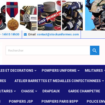
 - 14h15 18h30
Email:
contact@stockuniformes.com

LES ET DECORATIONS
POMPIERS UNIFORME
MILITAIRES
IRES
ATELIER BARRETTES ET MEDAILLES CONFECTIONNEES
ITAIRES
CHASSE
DRAPEAUX
GARDE CHAMPETRE
N
POMPIERS JSP
POMPIERS PARIS BSPP
POLICE EN