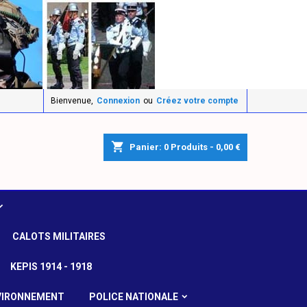
Bienvenue,
Connexion
ou
Créez votre compte
shopping_cart
Panier:
0
Produits - 0,00 €
CALOTS MILITAIRES
KEPIS 1914 - 1918
VIRONNEMENT
POLICE NATIONALE