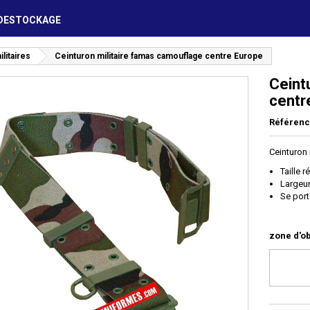
DESTOCKAGE
litaires
Ceinturon militaire famas camouflage centre Europe
Ceint
centr
Référen
Ceinturon
Taille r
Largeu
Se porte
zone d'ob