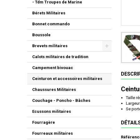
- Tdm Troupes de Marine
Bérets Militaires
Bonnet commando
Boussole
Brevets militaires
Calots militaires de tradition
Campement bivouac
DESCRI
Ceinturon et accessoires militaires
Ceintu
Chaussures Militaires
Taille r
Couchage - Poncho - Bâches
Largeur
Se porte 
Ecussons militaires
DÉTAIL
Fourragère
Fourreaux militaires
Référenc