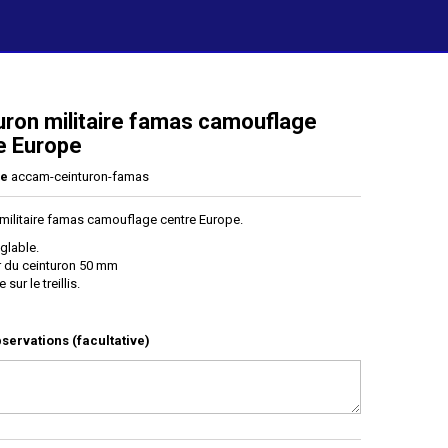
uron militaire famas camouflage
e Europe
ce
accam-ceinturon-famas
 militaire famas camouflage centre Europe.
églable.
r du ceinturon 50 mm
 sur le treillis.
servations (facultative)