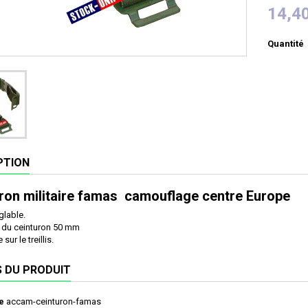
14,4
Quantité
PTION
ron militaire famas camouflage centre Europe
églable.
 du ceinturon 50 mm
sur le treillis.
S DU PRODUIT
e
accam-ceinturon-famas