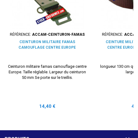
RÉFÉRENCE:
ACCAM-CEINTURON-FAMAS
RÉFÉRENCE:
ACCAM
CEINTURON MILITAIRE FAMAS
CEINTURE MILIT
CAMOUFLAGE CENTRE EUROPE
CENTRE EUROPE
Ceinturon militaire famas camouflage centre
longueur 130 cm qua
Europe. Taille réglable. Largeur du ceinturon
largeu
50 mm Se porte sur le treillis.
Prix
Pri
14,40 €
4,