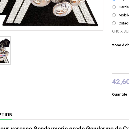
Garde
Mobil
Cstag
CHOIX SU
zone d'ob
42,6
Quantité
PTION
our vareuse Gendarmerie grade Gendarme de Car