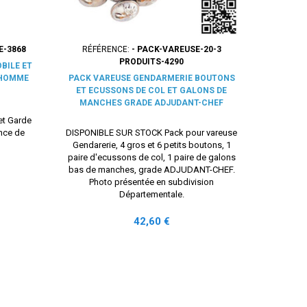
E-3868
RÉFÉRENCE:
- PACK-VAREUSE-20-3
RÉFÉ
PRODUITS-4290
BILE ET
 HOMME
PACK VAREUSE GENDARMERIE BOUTONS
PACK V
ET ECUSSONS DE COL ET GALONS DE
ET EC
MANCHES GRADE ADJUDANT-CHEF
MANCHES
et Garde
nce de
DISPONIBLE SUR STOCK Pack pour vareuse
DISPONIB
Gendarerie, 4 gros et 6 petits boutons, 1
Gendarmer
paire d'ecussons de col, 1 paire de galons
paire d'e
bas de manches, grade ADJUDANT-CHEF.
bas de 
Photo présentée en subdivision
cuir, grad
Départementale.
Pho
Prix
42,60 €