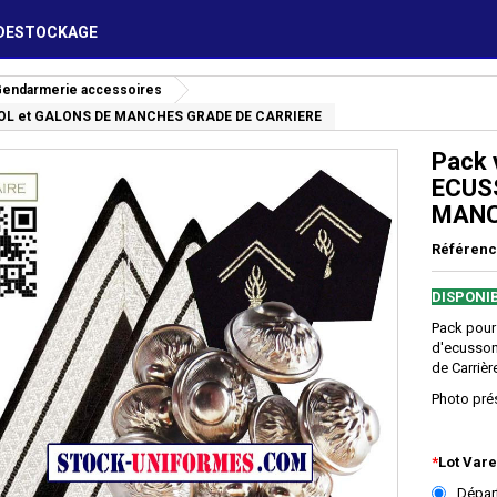
DESTOCKAGE
Gendarmerie accessoires
COL et GALONS DE MANCHES GRADE DE CARRIERE
Pack 
ECUS
MANC
Référen
DISPONI
Pack pour 
d'ecusson
de Carrièr
Photo pré
*
Lot Var
Dépar