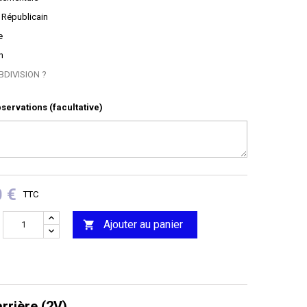
 Républicain
e
n
BDIVISION ?
servations (facultative)
0 €
TTC
Ajouter au panier

rière (2V)