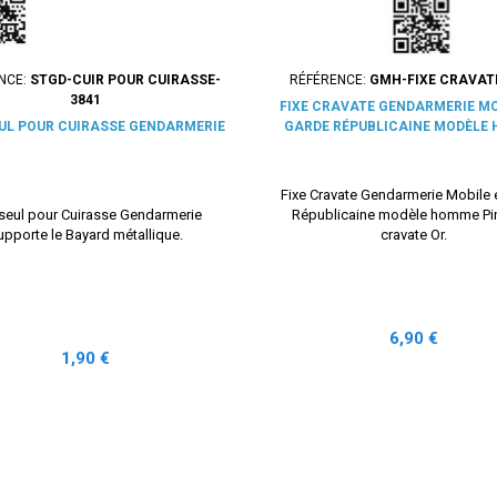
NCE:
STGD-CUIR POUR CUIRASSE-
RÉFÉRENCE:
GMH-FIXE CRAVAT
3841
FIXE CRAVATE GENDARMERIE MO
EUL POUR CUIRASSE GENDARMERIE
GARDE RÉPUBLICAINE MODÈLE
Fixe Cravate Gendarmerie Mobile 
 seul pour Cuirasse Gendarmerie
Républicaine modèle homme Pi
upporte le Bayard métallique.
cravate Or.
Prix
6,90 €
Prix
1,90 €