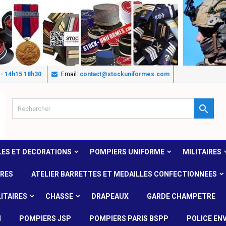
 - 14h15 18h30
Email:
contact@stockuniformes.com

LES ET DECORATIONS
POMPIERS UNIFORME
MILITAIRES
IRES
ATELIER BARRETTES ET MEDAILLES CONFECTIONNEES
ITAIRES
CHASSE
DRAPEAUX
GARDE CHAMPETRE
N
POMPIERS JSP
POMPIERS PARIS BSPP
POLICE EN