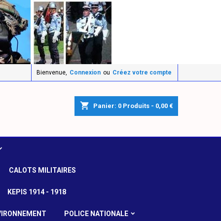
Bienvenue,
Connexion
ou
Créez votre compte
shopping_cart
Panier:
0
Produits - 0,00 €
CALOTS MILITAIRES
KEPIS 1914 - 1918
VIRONNEMENT
POLICE NATIONALE