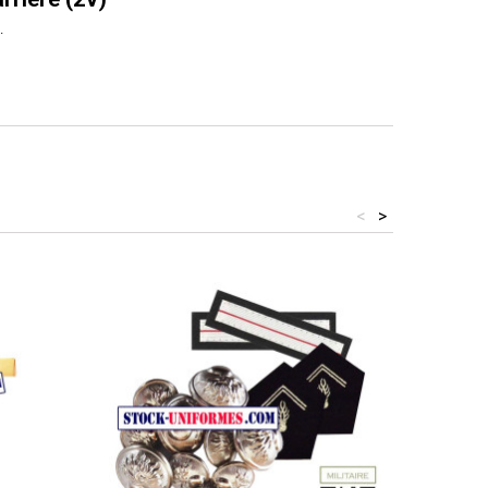
.
<
>