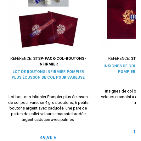
RÉFÉRENCE:
STSP-PACK-COL-BOUTONS-
RÉFÉRENCE:
STUM
INFIRMIER
INSIGNES DE COL 
LOT DE BOUTONS INFIRMIER POMPIER
POMPIER P
PLUS ÉCUSSON DE COL POUR VAREUSE
Insignes de col br
Lot boutons Infirmier Pompier plus écusson
velours cramoisi à co
de col pour vareuse 4 gros boutons, 6 petits
mac
boutons argent avec caducée, une pare de
pattes de collet velours amarante brodée
argent caducée avec palmes
Prix
16,
Prix
49,90 €