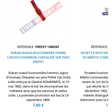
RÉFÉRENCE:
PREFET-10MDXF
RÉFÉRENCE:
P
RUBAN NOEUD BOUTONNIÈRE FEMME
ROSETTE BOUTONNI
LÉGION D'HONNEUR CHEVALIER SUR PINS
DU MÉRITE COMMA
PRÉFET
Ruban noeud boutonnière Femme Légion
Rosette boutonnièr
d'Honneur Chevalier sur pins Préfet Cet Ordre
Mérite Commandeur ON
a été créé par le Général BONAPARTE, le 19
revers du col de la ves
mai 1802, dans le but de récompenser les
par décret du Géné
militaires ainsi que les services et vertus
décembre 1963, po
civils. La première promotion eut lieu le 24
mérites distingués ci
septembre 1803.
distinction avec la lé
aux mérites éminents.
Prix
Prix
7,80 €
15,
de revalo