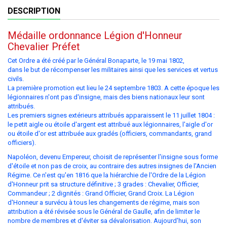
DESCRIPTION
Médaille ordonnance Légion d'Honneur
Chevalier Préfet
Cet Ordre a été créé par le Général Bonaparte, le 19 mai 1802,
dans le but de récompenser les militaires ainsi que les services et vertus
civils.
La première promotion eut lieu le 24 septembre 1803. A cette époque les
légionnaires n'ont pas d'insigne, mais des biens nationaux leur sont
attribués.
Les premiers signes extérieurs attribués apparaissent le 11 juillet 1804 :
le petit aigle ou étoile d'argent est attribué aux légionnaires, l'aigle d'or
ou étoile d'or est attribuée aux gradés (officiers, commandants, grand
officiers).
Napoléon, devenu Empereur, choisit de représenter l'insigne sous forme
d'étoile et non pas de croix, au contraire des autres insignes de l'Ancien
Régime. Ce n'est qu'en 1816 que la hiérarchie de l'Ordre de la Légion
d'Honneur prit sa structure définitive ; 3 grades : Chevalier, Officier,
Commandeur ; 2 dignités : Grand Officier, Grand Croix. La Légion
d'Honneur a survécu à tous les changements de régime, mais son
attribution a été révisée sous le Général de Gaulle, afin de limiter le
nombre de membres et d'éviter sa dévalorisation. Aujourd'hui, son