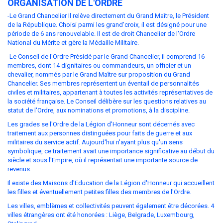
ORGANISATION DE L'ORDRE
-Le Grand Chancelier Il relève directement du Grand Maître, le Président
de la République. Choisi parmi les grand'croix, il est désigné pour une
période de 6 ans renouvelable. Il est de droit Chancelier de l'Ordre
National du Mérite et gère la Médaille Militaire.
-Le Conseil de l'Ordre Présidé par le Grand Chancelier, il comprend 16
membres, dont 14 dignitaires ou commandeurs, un officier et un
chevalier, nommés par le Grand Maître sur proposition du Grand
Chancelier. Ses membres représentent un éventail de personnalités
civiles et militaires, appartenant à toutes les activités représentatives de
la société française. Le Conseil délibère sur les questions relatives au
statut de l'Ordre, aux nominations et promotions, à la discipline.
Les grades se l'Ordre de la Légion d'Honneur sont décernés avec
traitement aux personnes distinguées pour faits de guerre et aux
militaires du service actif. Aujourd'hui n'ayant plus qu'un sens
symbolique, ce traitement avait une importance significative au début du
siècle et sous l'Empire, où il représentait une importante source de
revenus.
Il existe des Maisons d'Education de la Légion d'Honneur qui accueillent
les filles et éventuellement petites filles des membres de l'Ordre.
Les villes, emblèmes et collectivités peuvent également être décorées. 4
villes étrangères ont été honorées : Liège, Belgrade, Luxembourg,