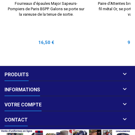
Fourreaux d'épaules Major Sapeurs-
Paire d'Attentes brod
Pompiers de Paris BSPP. Galons se porte sur
fil métal Or, se port
la vareuse de la tenue de sortie.
var
Prix
Prix
16,50 €
92,

PRODUITS

INFORMATIONS

VOTRE COMPTE

CONTACT