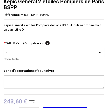
Képis Général 2 étoiles Pompiers de Paris
BSPP
Référence
** 00STSPBSPP062K
Képis Général 2 étoiles Pompiers de Paris BSPP. Jugulaire brodée main
en cannetille Or.
*
TAILLE Képi (Obligatoire)
-
Choix taille
zone d'observations (facultative)
243,60 €
TTC