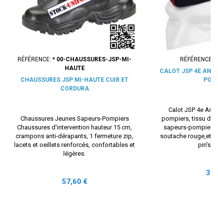
RÉFÉRENCE:
* 00-CHAUSSURES-JSP-MI-
RÉFÉRENCE:
HAUTE
CALOT JSP 4E ANN
CHAUSSURES JSP MI-HAUTE CUIR ET
POM
CORDURA
Calot JSP 4e Ann
Chaussures Jeunes Sapeurs-Pompiers
pompiers, tissu du 
Chaussures d'intervention hauteur 15 cm,
sapeurs-pompiers, 
crampons anti-dérapants, 1 fermeture zip,
soutache rouge,et i
lacets et oeillets renforcés, confortables et
pin's ca
légères.
Prix
33,
Prix
57,60 €