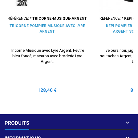
RÉFÉRENCE:
* TRICORNE-MUSIQUE-ARGENT
RÉFÉRENCE:
* KEPI-
TRICORNE POMPIER MUSIQUE AVEC LYRE
KÉPI POMPIER M
ARGENT
ARGENT SOU
Tricorne Musique avec Lyre Argent. Feutre
velours noir, jugula
bleu foncé, macaron avec broderie Lyre
soutaches Argent, trè
Argent.
br
Prix
Prix
128,40 €
88,

PRODUITS
