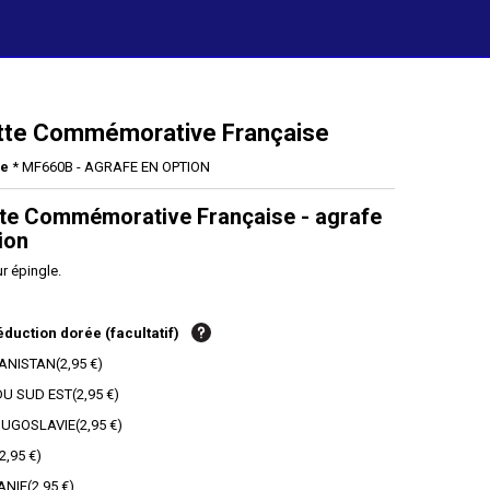
tte Commémorative Française
ce
* MF660B - AGRAFE EN OPTION
tte Commémorative Française - agrafe
ion
ur épingle.
duction dorée (facultatif)
ANISTAN
(
2,95 €
)
DU SUD EST
(
2,95 €
)
OUGOSLAVIE
(
2,95 €
)
2,95 €
)
ANIE
(
2,95 €
)