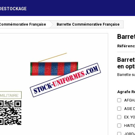
DESTOCKAGE
 Commémorative Française
Barrette Commémorative Française
Barre
Référen
Barre
en opt
Barrette s
Agrafe Ré
AFGH
ASIE 
EX. Y
HAITI
(
JORD