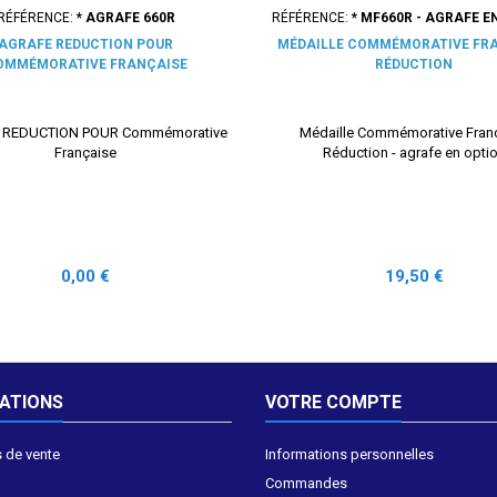
RÉFÉRENCE:
* AGRAFE 660R
RÉFÉRENCE:
* MF660R - AGRAFE E
AGRAFE REDUCTION POUR
MÉDAILLE COMMÉMORATIVE FR
OMMÉMORATIVE FRANÇAISE
RÉDUCTION
 REDUCTION POUR Commémorative
Médaille Commémorative Fran
Française
Réduction - agrafe en opti
Prix
Prix
0,00 €
19,50 €
ATIONS
VOTRE COMPTE
 de vente
Informations personnelles
Commandes