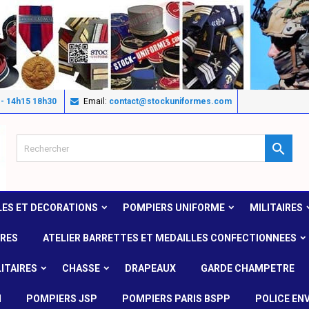
 - 14h15 18h30
Email:
contact@stockuniformes.com

LES ET DECORATIONS
POMPIERS UNIFORME
MILITAIRES
IRES
ATELIER BARRETTES ET MEDAILLES CONFECTIONNEES
ITAIRES
CHASSE
DRAPEAUX
GARDE CHAMPETRE
N
POMPIERS JSP
POMPIERS PARIS BSPP
POLICE EN