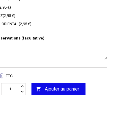
2,95 €
)
Z
(
2,95 €
)
 ORIENTAL
(
2,95 €
)
servations (facultative)
€
TTC
Ajouter au panier
