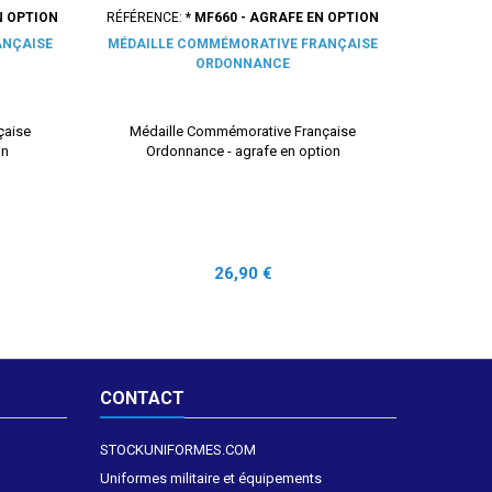
N OPTION
RÉFÉRENCE:
* MF660 - AGRAFE EN OPTION
RÉFÉREN
ANÇAISE
MÉDAILLE COMMÉMORATIVE FRANÇAISE
AG
ORDONNANCE
CO
çaise
Médaille Commémorative Française
Agraf
on
Ordonnance - agrafe en option
C
Prix
26,90 €
CONTACT
STOCKUNIFORMES.COM
Uniformes militaire et équipements