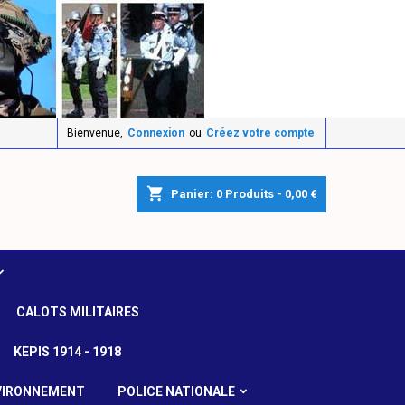
Bienvenue,
Connexion
ou
Créez votre compte
shopping_cart
Panier:
0
Produits - 0,00 €
CALOTS MILITAIRES
KEPIS 1914 - 1918
VIRONNEMENT
POLICE NATIONALE