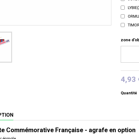
LYBIE
(
ORMU
TIMOR
zone d'ob
4,93 
Quantité
PTION
te Commémorative Française - agrafe en option
r épingle.