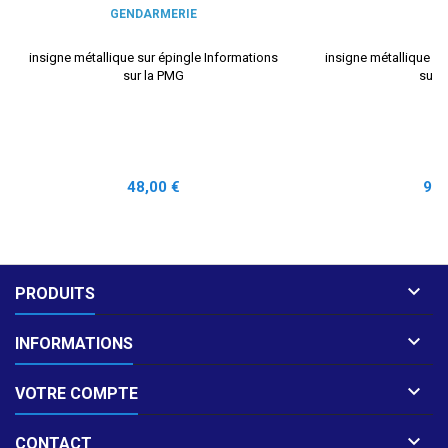
GENDARMERIE
insigne métallique sur épingle Informations
insigne métallique su
sur la PMG
sur 
Prix
Prix
48,00 €
97,

PRODUITS

INFORMATIONS

VOTRE COMPTE

CONTACT