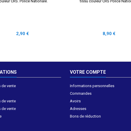
ouleur CRS. Police Nationale.
tissu couleur CRS Police Natio
Prix
Prix
2,90 €
8,90 €
ATIONS
VOTRE COMPTE
 de vente
Informations personnelles
Commandes
 de vente
Avoirs
 de vente
Adresses
e
Bons de réduction