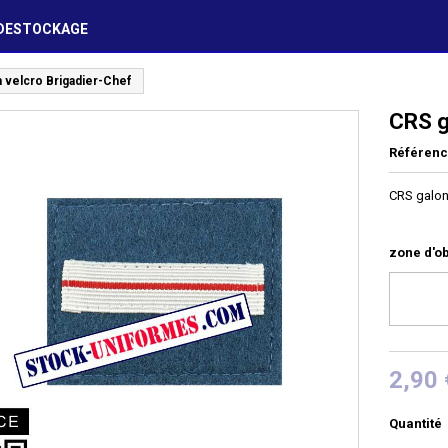
DESTOCKAGE
 velcro Brigadier-Chef
CRS g
Référen
CRS galon
zone d'ob
2,90 
Quantité