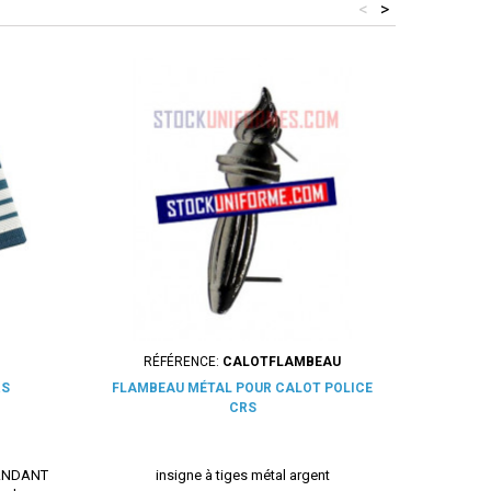
<
>
RÉFÉRENCE:
CALOTFLAMBEAU
RS
FLAMBEAU MÉTAL POUR CALOT POLICE
CR
CRS
MANDANT
insigne à tiges métal argent