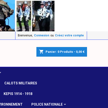
Bienvenue,
Connexion
ou
Créez votre compte
shopping_cart
Panier:
0
Produits - 0,00 €
CALOTS MILITAIRES
KEPIS 1914 - 1918
VIRONNEMENT
POLICE NATIONALE