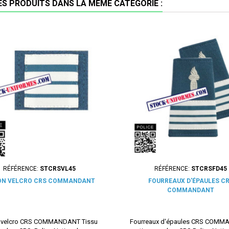
ES PRODUITS DANS LA MÊME CATÉGORIE :
RÉFÉRENCE:
STCRSVL45
RÉFÉRENCE:
STCRSFD45
ON VELCRO CRS COMMANDANT
FOURREAUX D'ÉPAULES C
COMMANDANT
 velcro CRS COMMANDANT Tissu
Fourreaux d'épaules CRS COM