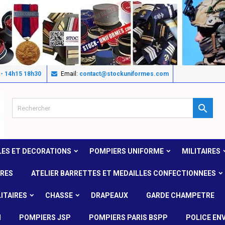
 - 14h15 18h30
Email:
contact@stockuniformes.com

LES ET DECORATIONS
POMPIERS UNIFORME
MILITAIRES
IRES
ATELIER BARRETTES ET MEDAILLES CONFECTIONNEES
ITAIRES
CHASSE
DRAPEAUX
GARDE CHAMPETRE
N
POMPIERS JSP
POMPIERS PARIS BSPP
POLICE EN