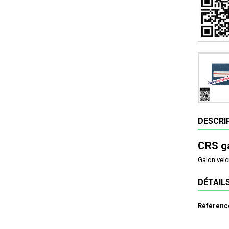
DESCRI
CRS ga
Galon velc
DÉTAIL
Référenc