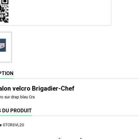
PTION
lon velcro Brigadier-Chef
ro sur drap bleu Crs
S DU PRODUIT
e
STCRSVL20