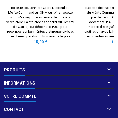
Rosette boutonnière Ordre National du
Barrette dixmude sur 
Mérite Commandeur ONM sur pins. rosette
du Mérite Commandeu
sur pin's - se porte au revers du col de la
par décret du Géné
veste civile Il a été crée par décret du Général
décembre 1963, po
de Gaulle, le 3 décembre 1963, pour
mérites distingués ci
récompenser les mérites distingués civils et
distinction avec la lé
militaires, par distinction avec la légion
aux mérites éminents.
d'Honneur réservée aux mérites éminents. Ce
de revaloriser le pre
Prix
Prix
15,00 €
19,
faisant, il permet...
Légion d'

PRODUITS

INFORMATIONS

VOTRE COMPTE

CONTACT