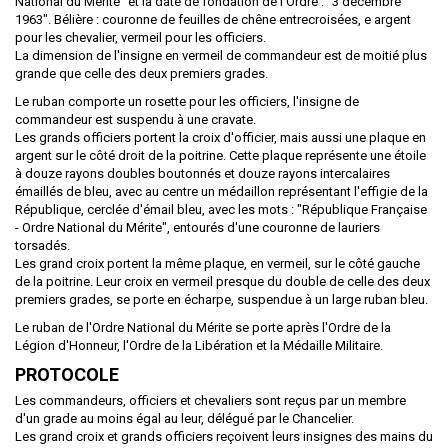
National du Mérite" et la date de fondation de l'Ordre : "3 décembre
1963". Bélière : couronne de feuilles de chêne entrecroisées, e argent
pour les chevalier, vermeil pour les officiers.
La dimension de l'insigne en vermeil de commandeur est de moitié plus
grande que celle des deux premiers grades.
Le ruban comporte un rosette pour les officiers, l'insigne de
commandeur est suspendu à une cravate.
Les grands officiers portent la croix d'officier, mais aussi une plaque en
argent sur le côté droit de la poitrine. Cette plaque représente une étoile
à douze rayons doubles boutonnés et douze rayons intercalaires
émaillés de bleu, avec au centre un médaillon représentant l'effigie de la
République, cerclée d'émail bleu, avec les mots : "République Française
- Ordre National du Mérite", entourés d'une couronne de lauriers
torsadés.
Les grand croix portent la même plaque, en vermeil, sur le côté gauche
de la poitrine. Leur croix en vermeil presque du double de celle des deux
premiers grades, se porte en écharpe, suspendue à un large ruban bleu.
Le ruban de l'Ordre National du Mérite se porte après l'Ordre de la
Légion d'Honneur, l'Ordre de la Libération et la Médaille Militaire.
PROTOCOLE
Les commandeurs, officiers et chevaliers sont reçus par un membre
d'un grade au moins égal au leur, délégué par le Chancelier.
Les grand croix et grands officiers reçoivent leurs insignes des mains du