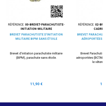
RÉFÉRENCE:
00-BREVET-PARACHUTISTE-
RÉFÉRENCE:
02-BRE
INITIATION-MILITAIRE
CADRE-M
BREVET PARACHUTISTE D'INITIATION
BREVET PARACHUTI
MILITAIRE BIPM SANS ÉTOILE
AÉROPORTÉES B
Brevet d'initiation parachutiste militaire
Brevet Parachutist
(BIPM), parachute sans étoile.
aéroportées (BCTAP), 
le vêtemen
Prix
Prix
11,90 €
11,