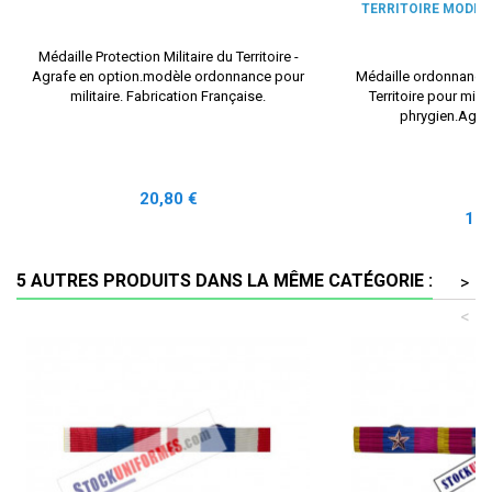
TERRITOIRE MODÈL
Médaille Protection Militaire du Territoire -
Agrafe en option.modèle ordonnance pour
Médaille ordonnance P
militaire. Fabrication Française.
Territoire pour mili
phrygien.Agraf
Prix
20,80 €
Prix
19,
5 AUTRES PRODUITS DANS LA MÊME CATÉGORIE :
>
<