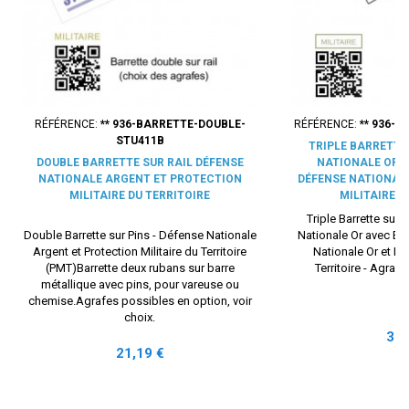
RÉFÉRENCE:
** 936-BARRETTE-DOUBLE-
RÉFÉRENCE:
** 936-B
STU411B
TRIPLE BARRETTE
DOUBLE BARRETTE SUR RAIL DÉFENSE
NATIONALE OR É
NATIONALE ARGENT ET PROTECTION
DÉFENSE NATIONAL
MILITAIRE DU TERRITOIRE
MILITAIRE D
Triple Barrette sur r
Double Barrette sur Pins - Défense Nationale
Nationale Or avec Et
Argent et Protection Militaire du Territoire
Nationale Or et Pro
(PMT)Barrette deux rubans sur barre
Territoire - Agrafe 
métallique avec pins, pour vareuse ou
chemise.Agrafes possibles en option, voir
choix.
Prix
35,
Prix
21,19 €