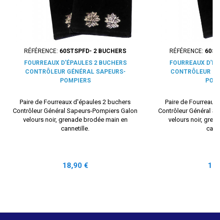
RÉFÉRENCE:
60STSPFD- 2 BUCHERS
RÉFÉRENCE:
60ST
FOURREAUX D'ÉPAULES 2 BUCHERS
FOURREAUX D'ÉP
CONTRÔLEUR GÉNÉRAL SAPEURS-
CONTRÔLEUR GÉ
POMPIERS
POM
Paire de Fourreaux d'épaules 2 buchers
Paire de Fourreaux
Contrôleur Général Sapeurs-Pompiers Galon
Contrôleur Général S
velours noir, grenade brodée main en
velours noir, gre
cannetille.
canne
Prix
Prix
18,90 €
18,