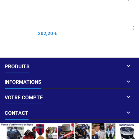
Pri
7,
Prix
202,20 €

PRODUITS

INFORMATIONS

VOTRE COMPTE

CONTACT