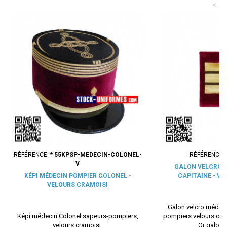
<
RÉFÉRENCE:
* 55KPSP-MEDECIN-COLONEL-
RÉFÉRENCE:
V
GALON VELCRO 
KÉPI MÉDECIN POMPIER COLONEL -
CAPITAINE - V
VELOURS CRAMOISI
Galon velcro médeci
Képi médecin Colonel sapeurs-pompiers,
pompiers velours cramo
velours cramoisi.
Or galon p