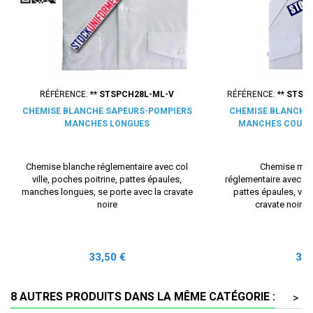
RÉFÉRENCE:
** STSPCH28L-ML-V
RÉFÉRENCE:
** STS
CHEMISE BLANCHE SAPEURS-POMPIERS
CHEMISE BLANCHE
MANCHES LONGUES
MANCHES COURT
Chemise blanche réglementaire avec col
Chemise man
ville, poches poitrine, pattes épaules,
réglementaire avec col
manches longues, se porte avec la cravate
pattes épaules, velc
noire
cravate noire o
Prix
Prix
33,50 €
33,
8 AUTRES PRODUITS DANS LA MÊME CATÉGORIE :
>