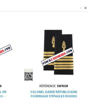
<
>
0
RÉFÉRENCE:
55FRGR
L OR
COLONEL GARDE RÉPUBLICAINE
FOURREAU
O -
FOURREAUX D'ÉPAULES RIGIDES