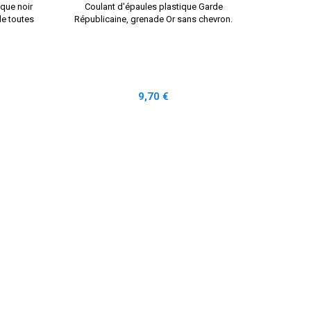
ique noir
Coulant d'épaules plastique Garde
Fourreaux
de toutes
Républicaine, grenade Or sans chevron.
Prix
9,70 €