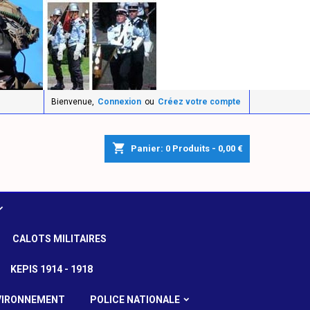
Bienvenue,
Connexion
ou
Créez votre compte
shopping_cart
Panier:
0
Produits - 0,00 €
CALOTS MILITAIRES
KEPIS 1914 - 1918
VIRONNEMENT
POLICE NATIONALE