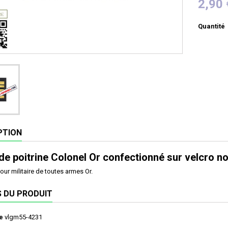
2,90 
Quantité
PTION
de poitrine Colonel Or confectionné sur velcro no
our militaire de toutes armes Or.
S DU PRODUIT
e
vlgm55-4231