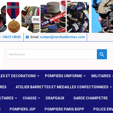
 - 14h15 18h30
Email:
contact@stockuniformes.com

LES ET DECORATIONS
POMPIERS UNIFORME
MILITAIRES
IRES
ATELIER BARRETTES ET MEDAILLES CONFECTIONNEES
ITAIRES
CHASSE
DRAPEAUX
GARDE CHAMPETRE
N
POMPIERS JSP
POMPIERS PARIS BSPP
POLICE EN