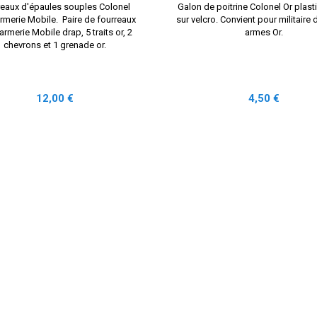
reaux d'épaules souples Colonel
Galon de poitrine Colonel Or plast
merie Mobile. Paire de fourreaux
sur velcro. Convient pour militaire 
rmerie Mobile drap, 5 traits or, 2
armes Or.
chevrons et 1 grenade or.
Prix
Prix
12,00 €
4,50 €