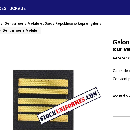
DESTOCKAGE
nel Gendarmerie Mobile et Garde Républicaine képi et galons
r - Gendarmerie Mobile
Galon
sur v
Référen
Galon de p
Convient p
zone d'ob