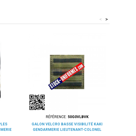
<
>
RÉFÉRENCE:
50G0VLBVK
RÉFÉR
PLES
GALON VELCRO BASSE VISIBILITÉ KAKI
POSTI
RMERIE
GENDARMERIE LIEUTENANT-COLONEL
DÉPA