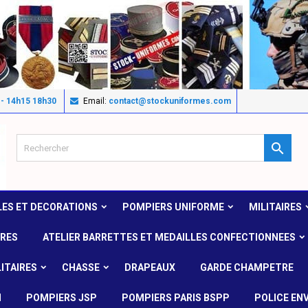
 - 14h15 18h30
Email:
contact@stockuniformes.com

LES ET DECORATIONS
POMPIERS UNIFORME
MILITAIRES
IRES
ATELIER BARRETTES ET MEDAILLES CONFECTIONNEES
ITAIRES
CHASSE
DRAPEAUX
GARDE CHAMPETRE
N
POMPIERS JSP
POMPIERS PARIS BSPP
POLICE EN