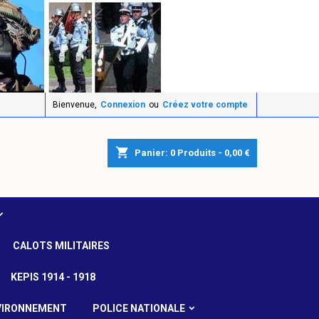
Bienvenue,
Connexion
ou
Créez votre compte
shopping_cart
Panier:
0
Produits - 0,00 €
CALOTS MILITAIRES
KEPIS 1914 - 1918
VIRONNEMENT
POLICE NATIONALE