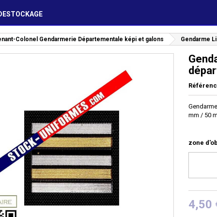
DESTOCKAGE
tenant-Colonel Gendarmerie Départementale képi et galons
Gendarme Lie
Genda
dépar
Référen
Gendarme 
mm / 50 
zone d'ob
4,50 