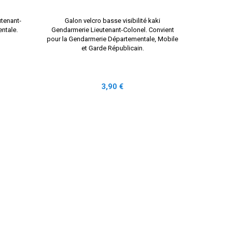
MA
tenant-
Galon velcro basse visibilité kaki
Postillo
ntale.
Gendarmerie Lieutenant-Colonel. Convient
Départeme
pour la Gendarmerie Départementale, Mobile
brodée 
et Garde Républicain.
Prix
3,90 €