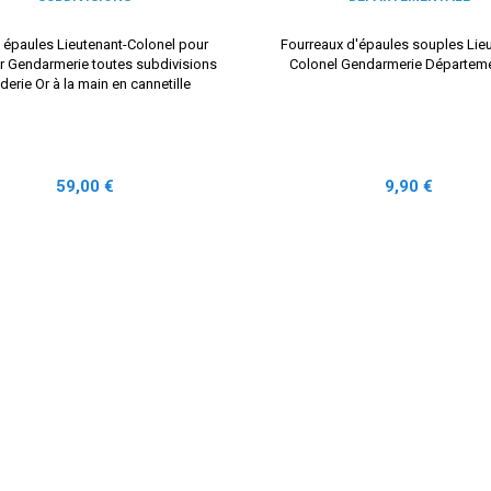
 épaules Lieutenant-Colonel pour
Fourreaux d'épaules souples Lieu
 Gendarmerie toutes subdivisions
Colonel Gendarmerie Départeme
derie Or à la main en cannetille
Prix
Prix
59,00 €
9,90 €