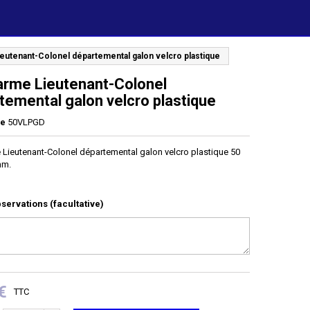
utenant-Colonel départemental galon velcro plastique
rme Lieutenant-Colonel
temental galon velcro plastique
ce
50VLPGD
Lieutenant-Colonel départemental galon velcro plastique 50
mm.
servations (facultative)
€
TTC