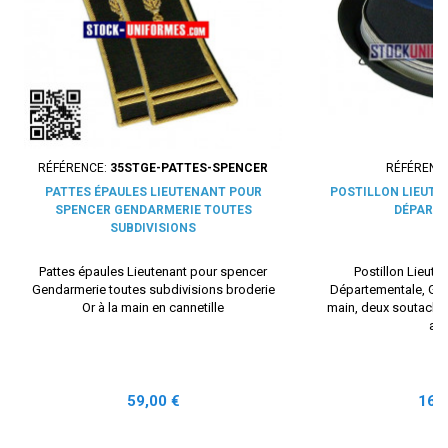
RÉFÉRENCE:
35STGE-PATTES-SPENCER
RÉFÉRENC
PATTES ÉPAULES LIEUTENANT POUR
POSTILLON LIEUT
SPENCER GENDARMERIE TOUTES
DÉPART
SUBDIVISIONS
Pattes épaules Lieutenant pour spencer
Postillon Lieut
Gendarmerie toutes subdivisions broderie
Départementale, Gre
Or à la main en cannetille
main, deux soutaches
arg
Prix
Prix
59,00 €
164