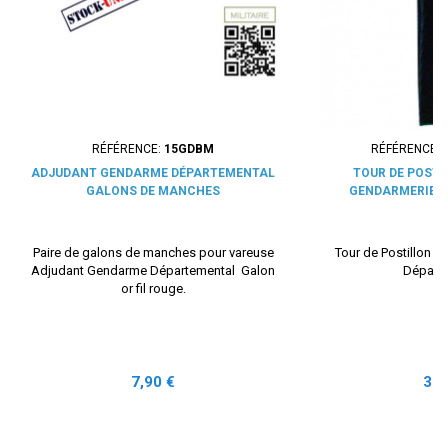
RÉFÉRENCE:
15GDBM
RÉFÉRENCE:
ADJUDANT GENDARME DÉPARTEMENTAL
TOUR DE POST
GALONS DE MANCHES
GENDARMERIE 
Paire de galons de manches pour vareuse
Tour de Postillon 
Adjudant Gendarme Départemental Galon
Départ
or fil rouge.
Prix
Prix
7,90 €
32,