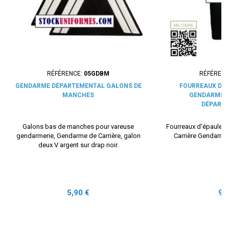
RÉFÉRENCE:
05GDBM
RÉFÉRENC
GENDARME DÉPARTEMENTAL GALONS DE
FOURREAUX D'É
MANCHES
GENDARME 
DÉPART
Galons bas de manches pour vareuse
Fourreaux d'épaules
gendarmerie, Gendarme de Carrière, galon
Carrière Gendarme
deux V argent sur drap noir.
Prix
Pri
5,90 €
9,