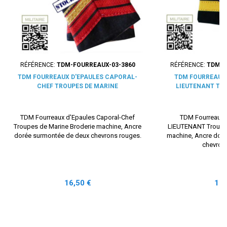
RÉFÉRENCE:
TDM-FOURREAUX-03-3860
RÉFÉRENCE:
TDM-F
TDM FOURREAUX D'EPAULES CAPORAL-
TDM FOURREAUX 
CHEF TROUPES DE MARINE
LIEUTENANT TR
TDM Fourreaux d'Epaules Caporal-Chef
TDM Fourreaux 
Troupes de Marine Broderie machine, Ancre
LIEUTENANT Troupes
dorée surmontée de deux chevrons rouges.
machine, Ancre dor
chevron
Prix
Prix
16,50 €
16,