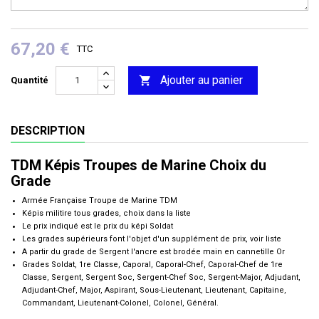
67,20 €
TTC
Ajouter au panier

Quantité
DESCRIPTION
TDM Képis Troupes de Marine Choix du
Grade
Armée Française Troupe de Marine TDM
Képis militire tous grades, choix dans la liste
Le prix indiqué est le prix du képi Soldat
Les grades supérieurs font l'objet d'un supplément de prix, voir liste
A partir du grade de Sergent l'ancre est brodée main en cannetille Or
Grades Soldat, 1re Classe, Caporal, Caporal-Chef, Caporal-Chef de 1re
Classe, Sergent, Sergent Soc, Sergent-Chef Soc, Sergent-Major, Adjudant,
Adjudant-Chef, Major, Aspirant, Sous-Lieutenant, Lieutenant, Capitaine,
Commandant, Lieutenant-Colonel, Colonel, Général.