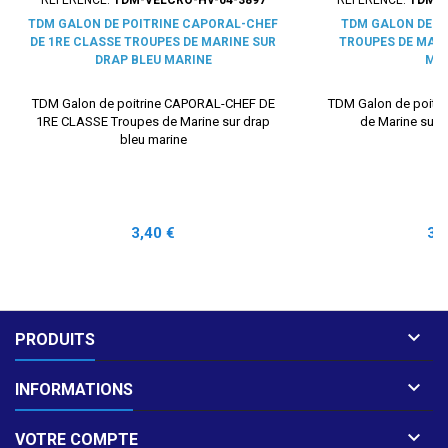
TDM GALON DE POITRINE CAPORAL-CHEF
TDM GALON DE P
DE 1RE CLASSE TROUPES DE MARINE SUR
TROUPES DE MARI
DRAP BLEU MARINE
MA
TDM Galon de poitrine CAPORAL-CHEF DE
TDM Galon de poitr
1RE CLASSE Troupes de Marine sur drap
de Marine sur 
bleu marine
Prix
Pri
3,40 €
3,

PRODUITS

INFORMATIONS

VOTRE COMPTE