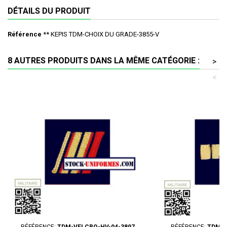
DÉTAILS DU PRODUIT
Référence
** KEPIS TDM-CHOIX DU GRADE-3855-V
8 AUTRES PRODUITS DANS LA MÊME CATÉGORIE :
>
<
RÉFÉRENCE:
TDM-VELCRO-HV-04-3897
RÉFÉRENCE:
TDM-V