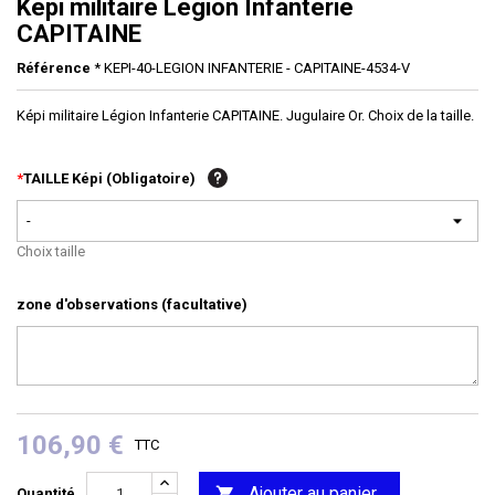
Képi militaire Légion Infanterie
CAPITAINE
Référence
* KEPI-40-LEGION INFANTERIE - CAPITAINE-4534-V
Képi militaire Légion Infanterie CAPITAINE. Jugulaire Or. Choix de la taille.
*
TAILLE Képi (Obligatoire)
-
Choix taille
zone d'observations (facultative)
106,90 €
TTC
Ajouter au panier

Quantité