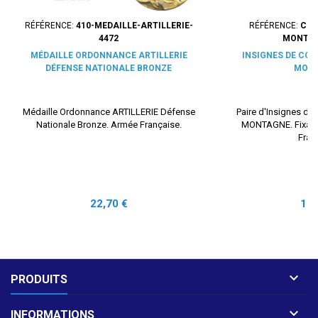
RÉFÉRENCE:
410-MEDAILLE-ARTILLERIE-
RÉFÉRENCE:
COL
4472
MONTAG
MÉDAILLE ORDONNANCE ARTILLERIE
INSIGNES DE COL
DÉFENSE NATIONALE BRONZE
MON
Médaille Ordonnance ARTILLERIE Défense
Paire d'Insignes de
Nationale Bronze. Armée Française.
MONTAGNE. Fixati
Fran
Prix
Prix
22,70 €
15,

PRODUITS

INFORMATIONS