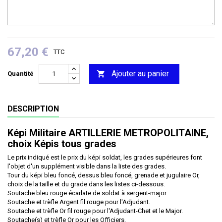
67,20 €
TTC
Ajouter au panier

Quantité
DESCRIPTION
Képi Militaire ARTILLERIE METROPOLITAINE,
choix Képis tous grades
Le prix indiqué est le prix du képi soldat, les grades supérieures font
l'objet d'un supplément visible dans la liste des grades.
Tour du képi bleu foncé, dessus bleu foncé, grenade et jugulaire Or,
choix de la taille et du grade dans les listes ci-dessous.
Soutache bleu rouge écarlate de soldat à sergent-major.
Soutache et trèfle Argent fil rouge pour l'Adjudant.
Soutache et trèfle Or fil rouge pour l'Adjudant-Chet et le Major.
Soutache(s) et trèfle Or pour les Officiers.